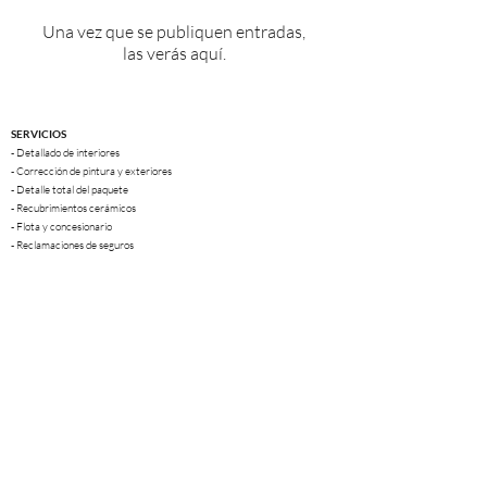
Una vez que se publiquen entradas,
las verás aquí.
SERVICIOS
- Detallado de interiores
- Corrección de pintura y exteriores
- Detalle total del paquete
- Recubrimientos cerámicos
- Flota y concesionario
- Reclamaciones de seguros
- Servicios complementarios
CONTACTO
Detalle deseado
3251 N 132nd Ave, suite 100
Holanda, MI
616-377-9393
detalledeseado@gmail.com
Consistente. Confiable. Deseable.
COMPAÑÍA
-
Acerca de
-
Galería